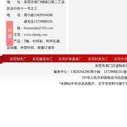
地 址：东莞市虎门镇镇口第二工业
区步行街十一号之三
电 话：周小姐13829264286
谢先生13729988331
邮 箱：
humenrijin@163.com
公司主页：
www.rijindg.com
主营产品：T恤、针织衫、时尚礼服、
运动服、外贸针织、校服订做等
东莞制衣厂
东莞服装加工
东莞外单服装厂
东莞时装加工
东莞长
东莞市虎门日进制衣厂版权所
服务中心：13829264286/周小姐 137299
《中华人民共和国电信与信息
*本网站中所涉及的图片、文字等资料均属于