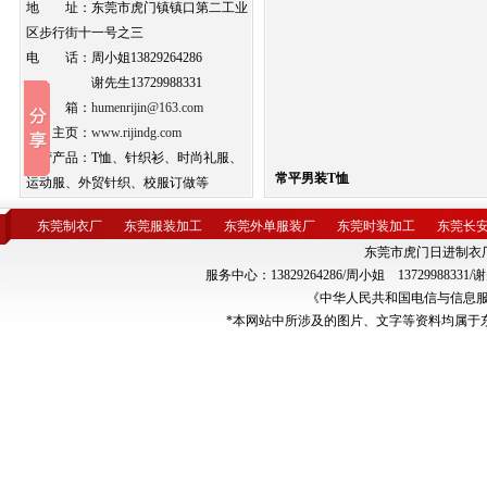
地 址：东莞市虎门镇镇口第二工业
区步行街十一号之三
电 话：周小姐13829264286
谢先生13729988331
邮 箱：
humenrijin@163.com
公司主页：
www.rijindg.com
主营产品：T恤、针织衫、时尚礼服、
常平男装T恤
运动服、外贸针织、校服订做等
东莞制衣厂
东莞服装加工
东莞外单服装厂
东莞时装加工
东莞长
东莞市虎门日进制衣厂版权所
服务中心：13829264286/周小姐 137299
《中华人民共和国电信与信息
*本网站中所涉及的图片、文字等资料均属于