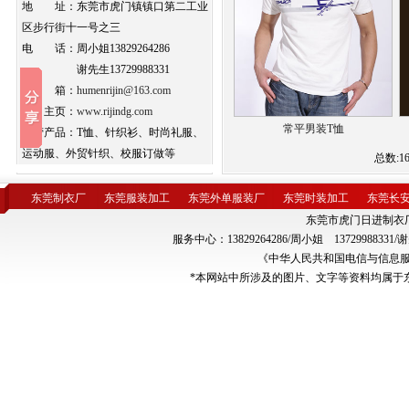
地 址：东莞市虎门镇镇口第二工业
区步行街十一号之三
电 话：周小姐13829264286
谢先生13729988331
邮 箱：
humenrijin@163.com
公司主页：
www.rijindg.com
常平男装T恤
主营产品：T恤、针织衫、时尚礼服、
运动服、外贸针织、校服订做等
总数:
东莞制衣厂
东莞服装加工
东莞外单服装厂
东莞时装加工
东莞长
东莞市虎门日进制衣厂版权所
服务中心：13829264286/周小姐 137299
《中华人民共和国电信与信息
*本网站中所涉及的图片、文字等资料均属于